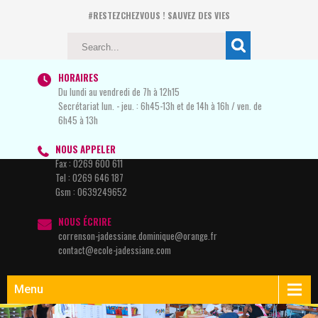
#RESTEZCHEZVOUS ! SAUVEZ DES VIES
HORAIRES
Du lundi au vendredi de 7h à 12h15
Secrétariat lun. - jeu. : 6h45-13h et de 14h à 16h / ven. de
6h45 à 13h
NOUS APPELER
Fax :
0269 600 611
Tel :
0269 646 187
Gsm :
0639249652
NOUS ÉCRIRE
correnson-jadessiane.dominique@orange.fr
contact@ecole-jadessiane.com
Menu