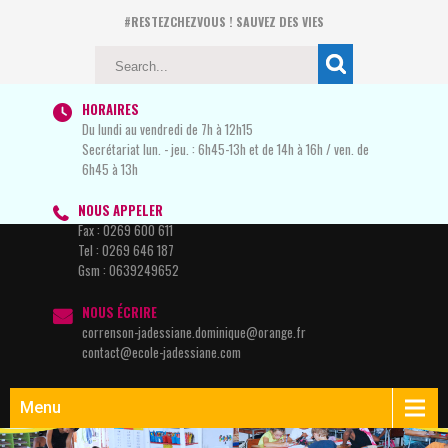
#RESTEZCHEZVOUS ! SAUVEZ DES VIES
HORAIRES
Du lundi au vendredi de 7h à 12h15
Secrétariat lun. - jeu. : 6h45-13h et de 14h à 16h / ven. de
6h45 à 13h
NOUS APPELER
Fax :
0269 600 611
Tel :
0269 646 187
Gsm :
0639249652
NOUS ÉCRIRE
correnson-jadessiane.dominique@orange.fr
contact@ecole-jadessiane.com
Menu