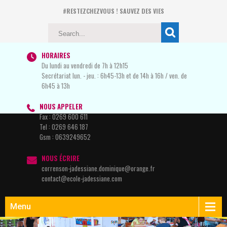
#RESTEZCHEZVOUS ! SAUVEZ DES VIES
HORAIRES
Du lundi au vendredi de 7h à 12h15
Secrétariat lun. - jeu. : 6h45-13h et de 14h à 16h / ven. de
6h45 à 13h
NOUS APPELER
Fax :
0269 600 611
Tel :
0269 646 187
Gsm :
0639249652
NOUS ÉCRIRE
correnson-jadessiane.dominique@orange.fr
contact@ecole-jadessiane.com
Menu