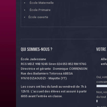
École Maternelle
École Primaire
École ouverte
QUI SOMMES-NOUS ?
VOTRE 
École Jadessiane
All
RCS MDZ 99B 9245 Siren 024 053 852 RM 976G
enfa
Directrice et gérante : Dominique CORRENSON
Rue des Badamiers Totorosa ABEGA
Oui, vo
97610 DZAOUDZI - Mayotte (YT)
convai
Les cours ont lieu du lundi au vendredi de 7h à
12h15. L’accueil des élèves est assuré à partir
Non, vo
6h55 avant l’entrée en classe.
du tout