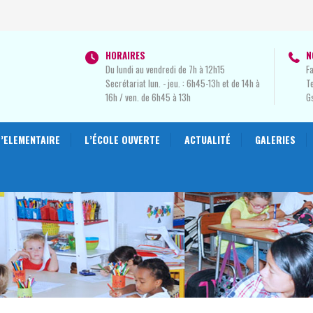
HORAIRES
N
Du lundi au vendredi de 7h à 12h15
Fa
Secrétariat lun. - jeu. : 6h45-13h et de 14h à
Te
16h / ven. de 6h45 à 13h
G
L’ELEMENTAIRE
L’ÉCOLE OUVERTE
ACTUALITÉ
GALERIES