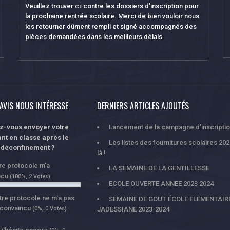
Veuillez trouver ci-contre les dossiers d’inscription pour
la prochaine rentrée scolaire. Merci de bien vouloir nous
les retourner dûment rempli et signé accompagnés des
pièces demandées dans les meilleurs délais.
AVIS NOUS INTÉRESSE
DERNIERS ARTICLES AJOUTÉS
ez-vous envoyer votre
Lancement de la campagne d’inscripti
nt en classe après le
Les listes des fournitures scolaires 20
déconfinement ?
là !
tre protocole m'a
LA SEMAINE DE LA GENTILLESSE
ncu
(100%, 2 Votes)
ECOLE OUVERTE ANNEE 2023 2024
tre protocole ne m'a pas
SEMAINE DE GOUT ÉCOLE ELEMENTAIR
 convaincu
(0%, 0 Votes)
JADESSIANE 2023-2024