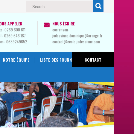
OUS APPELER
NOUS ÉCRIRE
x :
0269 600 611
correnson-
l :
0269 646 187
jadessiane.dominique@orange.fr
sm :
0639249652
contact@ecole-jadessiane.com
NOTRE ÉQUIPE
LISTE DES FOURNITURES 2024-2025
CONTACT