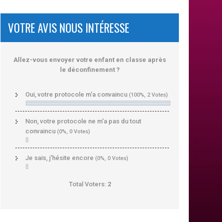
VOTRE AVIS NOUS INTÉRESSE
Allez-vous envoyer votre enfant en classe après
le déconfinement ?
Oui, votre protocole m'a convaincu
(100%, 2 Votes)
Non, votre protocole ne m'a pas du tout
convaincu
(0%, 0 Votes)
Je sais, j'hésite encore
(0%, 0 Votes)
Total Voters:
2