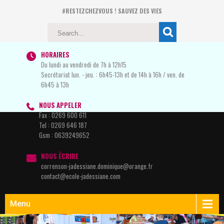
#RESTEZCHEZVOUS ! SAUVEZ DES VIES
HORAIRES
Du lundi au vendredi de 7h à 12h15
Secrétariat lun. - jeu. : 6h45-13h et de 14h à 16h / ven. de
6h45 à 13h
NOUS APPELER
Fax :
0269 600 611
Tel :
0269 646 187
Gsm :
0639249652
NOUS ÉCRIRE
correnson-jadessiane.dominique@orange.fr
contact@ecole-jadessiane.com
Menu