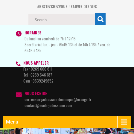
#RESTEZCHEZVOUS ! SAUVEZ DES VIES
HORAIRES
Du lundi au vendredi de 7h à 12h15
Secrétariat lun. - jeu. : 6h45-13h et de 14h à 16h / ven. de
6h45 à 13h
NOUS APPELER
Fax :
0269 600 611
Tel :
0269 646 187
Gsm :
0639249652
NOUS ÉCRIRE
correnson-jadessiane.dominique@orange.fr
contact@ecole-jadessiane.com
Menu