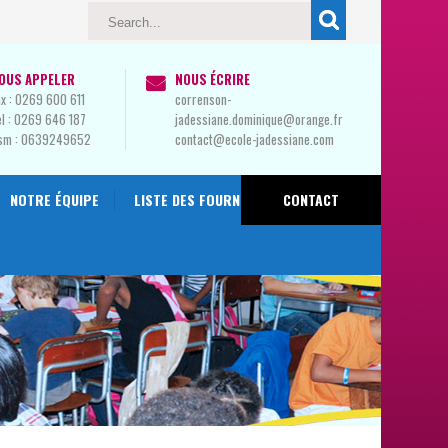
OUS APPELER
NOUS ÉCRIRE
x :
0269 600 611
correnson-
l :
0269 646 187
jadessiane.dominique@orange.fr
sm :
0639249652
contact@ecole-jadessiane.com
NOTRE ÉQUIPE
LISTE DES FOURNITURES 2024-2025
CONTACT