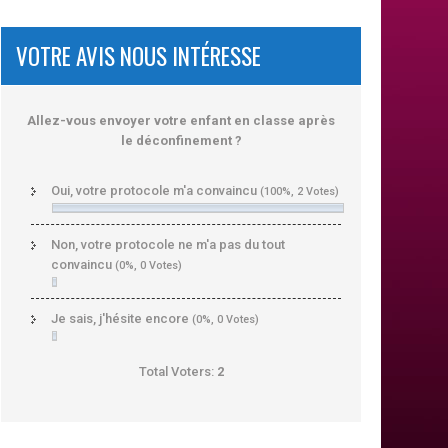
VOTRE AVIS NOUS INTÉRESSE
Allez-vous envoyer votre enfant en classe après
le déconfinement ?
Oui, votre protocole m'a convaincu
(100%, 2 Votes)
Non, votre protocole ne m'a pas du tout
convaincu
(0%, 0 Votes)
Je sais, j'hésite encore
(0%, 0 Votes)
Total Voters:
2