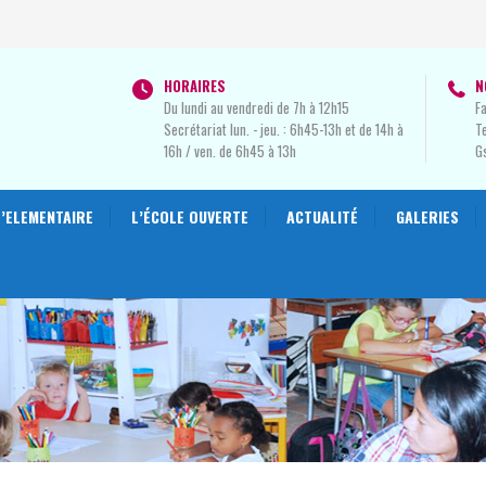
HORAIRES
N
Du lundi au vendredi de 7h à 12h15
Fa
Secrétariat lun. - jeu. : 6h45-13h et de 14h à
Te
16h / ven. de 6h45 à 13h
G
L’ELEMENTAIRE
L’ÉCOLE OUVERTE
ACTUALITÉ
GALERIES