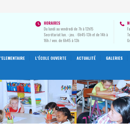
HORAIRES
N
Du lundi au vendredi de 7h à 12h15
Fa
Secrétariat lun. - jeu. : 6h45-13h et de 14h à
Te
16h / ven. de 6h45 à 13h
G
L’ELEMENTAIRE
L’ÉCOLE OUVERTE
ACTUALITÉ
GALERIES