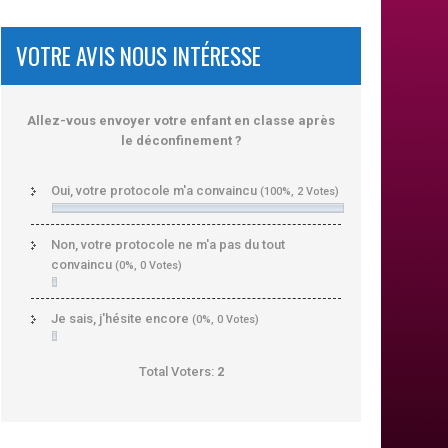
VOTRE AVIS NOUS INTÉRESSE
Allez-vous envoyer votre enfant en classe après
le déconfinement ?
Oui, votre protocole m'a convaincu
(100%, 2 Votes)
Non, votre protocole ne m'a pas du tout
convaincu
(0%, 0 Votes)
Je sais, j'hésite encore
(0%, 0 Votes)
Total Voters:
2