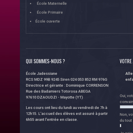
École Maternelle
École Primaire
École ouverte
QUI SOMMES-NOUS ?
VOTRE 
École Jadessiane
All
RCS MDZ 99B 9245 Siren 024 053 852 RM 976G
enfa
Directrice et gérante : Dominique CORRENSON
Rue des Badamiers Totorosa ABEGA
Oui, vo
97610 DZAOUDZI - Mayotte (YT)
convai
Les cours ont lieu du lundi au vendredi de 7h à
12h15. L’accueil des élèves est assuré à partir
Non, vo
6h55 avant l’entrée en classe.
du tout