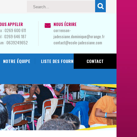
OUS APPELER
NOUS ÉCRIRE
x :
0269 600 611
correnson-
l :
0269 646 187
jadessiane.dominique@orange.fr
sm :
0639249652
contact@ecole-jadessiane.com
NOTRE ÉQUIPE
LISTE DES FOURNITURES 2024-2025
CONTACT