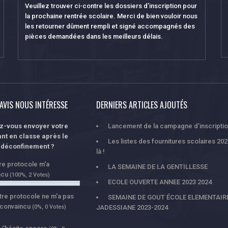
Veuillez trouver ci-contre les dossiers d’inscription pour
la prochaine rentrée scolaire. Merci de bien vouloir nous
les retourner dûment rempli et signé accompagnés des
pièces demandées dans les meilleurs délais.
AVIS NOUS INTÉRESSE
DERNIERS ARTICLES AJOUTÉS
ez-vous envoyer votre
Lancement de la campagne d’inscripti
nt en classe après le
Les listes des fournitures scolaires 20
déconfinement ?
là !
tre protocole m'a
LA SEMAINE DE LA GENTILLESSE
ncu
(100%, 2 Votes)
ECOLE OUVERTE ANNEE 2023 2024
tre protocole ne m'a pas
SEMAINE DE GOUT ÉCOLE ELEMENTAIR
 convaincu
(0%, 0 Votes)
JADESSIANE 2023-2024