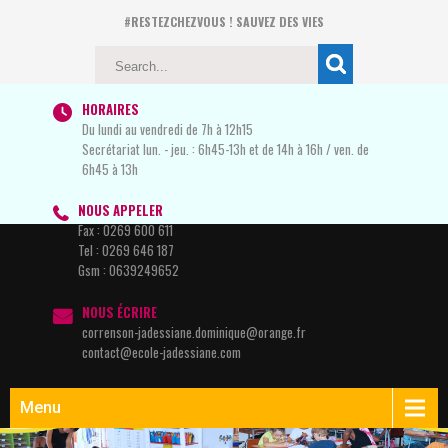
#RESTEZCHEZVOUS ! SAUVEZ DES VIES
HORAIRES
Du lundi au vendredi de 7h à 12h15
Secrétariat lun. - jeu. : 6h45-13h et de 14h à 16h / ven. de
6h45 à 13h
NOUS APPELER
Fax :
0269 600 611
Tel :
0269 646 187
Gsm :
0639249652
NOUS ÉCRIRE
correnson-jadessiane.dominique@orange.fr
contact@ecole-jadessiane.com
Menu