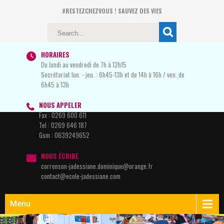
#RESTEZCHEZVOUS ! SAUVEZ DES VIES
HORAIRES
Du lundi au vendredi de 7h à 12h15
Secrétariat lun. - jeu. : 6h45-13h et de 14h à 16h / ven. de
6h45 à 13h
NOUS APPELER
Fax :
0269 600 611
Tel :
0269 646 187
Gsm :
0639249652
NOUS ÉCRIRE
correnson-jadessiane.dominique@orange.fr
contact@ecole-jadessiane.com
Menu