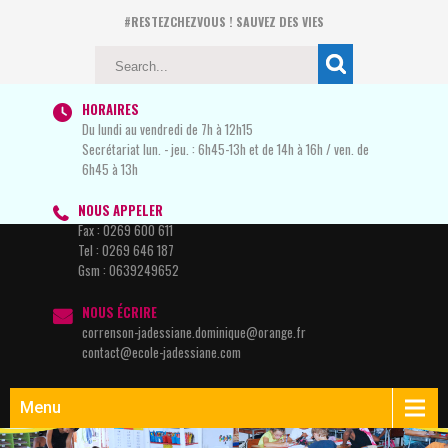
#RESTEZCHEZVOUS ! SAUVEZ DES VIES
HORAIRES
Du lundi au vendredi de 7h à 12h15
Secrétariat lun. - jeu. : 6h45-13h et de 14h à 16h / ven. de
6h45 à 13h
NOUS APPELER
Fax :
0269 600 611
Tel :
0269 646 187
Gsm :
0639249652
NOUS ÉCRIRE
correnson-jadessiane.dominique@orange.fr
contact@ecole-jadessiane.com
Menu