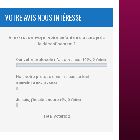
VOTRE AVIS NOUS INTÉRESSE
Allez-vous envoyer votre enfant en classe après
le déconfinement ?
Oui, votre protocole m'a convaincu
(100%, 2 Votes)
Non, votre protocole ne m'a pas du tout
convaincu
(0%, 0 Votes)
Je sais, j'hésite encore
(0%, 0 Votes)
Total Voters:
2