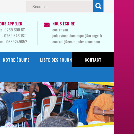
OUS APPELER
NOUS ÉCRIRE
x :
0269 600 611
correnson-
l :
0269 646 187
jadessiane.dominique@orange.fr
sm :
0639249652
contact@ecole-jadessiane.com
NOTRE ÉQUIPE
LISTE DES FOURNITURES 2024-2025
CONTACT