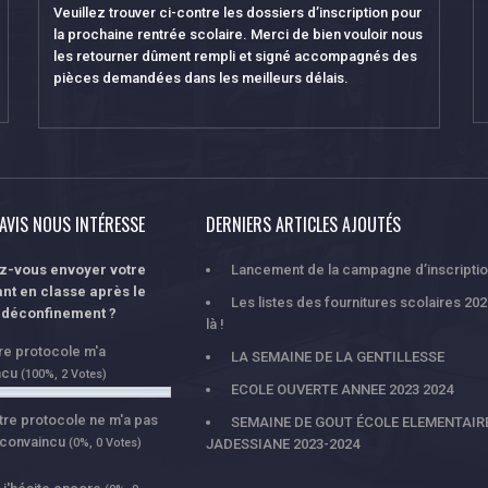
Veuillez trouver ci-contre les dossiers d’inscription pour
la prochaine rentrée scolaire. Merci de bien vouloir nous
les retourner dûment rempli et signé accompagnés des
pièces demandées dans les meilleurs délais.
AVIS NOUS INTÉRESSE
DERNIERS ARTICLES AJOUTÉS
ez-vous envoyer votre
Lancement de la campagne d’inscripti
nt en classe après le
Les listes des fournitures scolaires 20
déconfinement ?
là !
tre protocole m'a
LA SEMAINE DE LA GENTILLESSE
ncu
(100%, 2 Votes)
ECOLE OUVERTE ANNEE 2023 2024
tre protocole ne m'a pas
SEMAINE DE GOUT ÉCOLE ELEMENTAIR
 convaincu
(0%, 0 Votes)
JADESSIANE 2023-2024