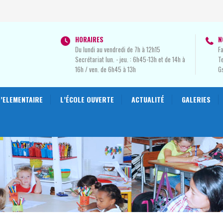
HORAIRES
N
Du lundi au vendredi de 7h à 12h15
Fa
Secrétariat lun. - jeu. : 6h45-13h et de 14h à
Te
16h / ven. de 6h45 à 13h
G
L’ELEMENTAIRE
L’ÉCOLE OUVERTE
ACTUALITÉ
GALERIES