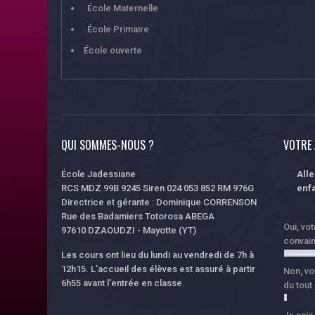
École Maternelle
École Primaire
École ouverte
QUI SOMMES-NOUS ?
VOTRE 
École Jadessiane
All
RCS MDZ 99B 9245 Siren 024 053 852 RM 976G
enfa
Directrice et gérante : Dominique CORRENSON
Rue des Badamiers Totorosa ABEGA
Oui, vo
97610 DZAOUDZI - Mayotte (YT)
convai
Les cours ont lieu du lundi au vendredi de 7h à
12h15. L’accueil des élèves est assuré à partir
Non, vo
6h55 avant l’entrée en classe.
du tout