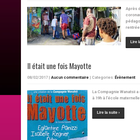
Après d
coronav
pédagog
rentrée
Lire l
Il était une fois Mayotte
08/02/2017
|
Aucun commentaire
| Categories:
Évènement
La Compagnie Wanatsii a é
à 19h à l’école maternell
Lire la suite ›