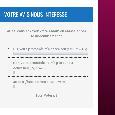
VOTRE AVIS NOUS INTÉRESSE
Allez-vous envoyer votre enfant en classe après
le déconfinement ?
Oui, votre protocole m'a convaincu
(100%, 2 Votes)
Non, votre protocole ne m'a pas du tout
convaincu
(0%, 0 Votes)
Je sais, j'hésite encore
(0%, 0 Votes)
Total Voters:
2