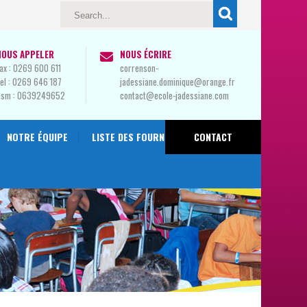
NOUS APPELER
NOUS ÉCRIRE
ax :
0269 600 611
correnson-
el :
0269 646 187
jadessiane.dominique@orange.fr
Gsm :
0639249652
contact@ecole-jadessiane.com
NOTRE ÉQUIPE
LISTE DES FOURNITURES 2024-2025
CONTACT