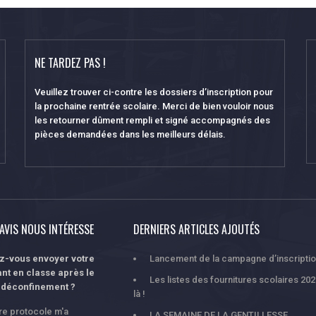
NE TARDEZ PAS !
Veuillez trouver ci-contre les dossiers d’inscription pour
la prochaine rentrée scolaire. Merci de bien vouloir nous
les retourner dûment rempli et signé accompagnés des
pièces demandées dans les meilleurs délais.
AVIS NOUS INTÉRESSE
DERNIERS ARTICLES AJOUTÉS
ez-vous envoyer votre
Lancement de la campagne d’inscripti
nt en classe après le
Les listes des fournitures scolaires 20
déconfinement ?
là !
tre protocole m'a
LA SEMAINE DE LA GENTILLESSE