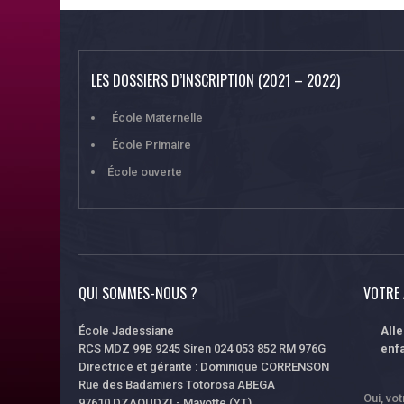
LES DOSSIERS D’INSCRIPTION (2021 – 2022)
École Maternelle
École Primaire
École ouverte
QUI SOMMES-NOUS ?
VOTRE 
École Jadessiane
All
RCS MDZ 99B 9245 Siren 024 053 852 RM 976G
enfa
Directrice et gérante : Dominique CORRENSON
Rue des Badamiers Totorosa ABEGA
Oui, vo
97610 DZAOUDZI - Mayotte (YT)