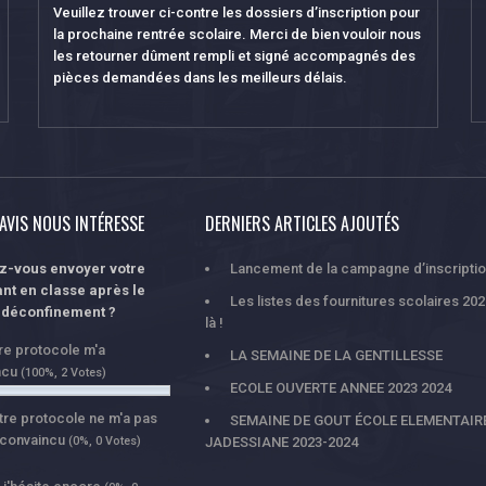
Veuillez trouver ci-contre les dossiers d’inscription pour
la prochaine rentrée scolaire. Merci de bien vouloir nous
les retourner dûment rempli et signé accompagnés des
pièces demandées dans les meilleurs délais.
AVIS NOUS INTÉRESSE
DERNIERS ARTICLES AJOUTÉS
ez-vous envoyer votre
Lancement de la campagne d’inscripti
nt en classe après le
Les listes des fournitures scolaires 20
déconfinement ?
là !
tre protocole m'a
LA SEMAINE DE LA GENTILLESSE
ncu
(100%, 2 Votes)
ECOLE OUVERTE ANNEE 2023 2024
tre protocole ne m'a pas
SEMAINE DE GOUT ÉCOLE ELEMENTAIR
 convaincu
(0%, 0 Votes)
JADESSIANE 2023-2024