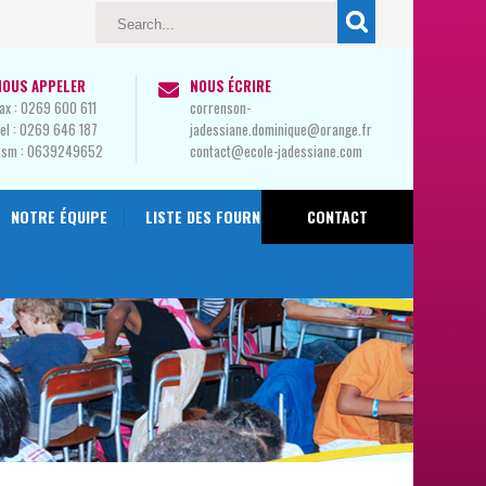
NOUS APPELER
NOUS ÉCRIRE
ax :
0269 600 611
correnson-
el :
0269 646 187
jadessiane.dominique@orange.fr
Gsm :
0639249652
contact@ecole-jadessiane.com
NOTRE ÉQUIPE
LISTE DES FOURNITURES 2024-2025
CONTACT