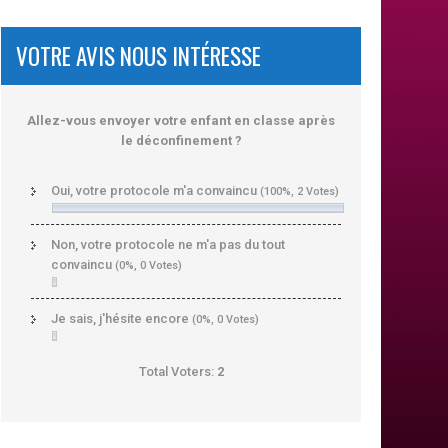
VOTRE AVIS NOUS INTÉRESSE
Allez-vous envoyer votre enfant en classe après
le déconfinement ?
Oui, votre protocole m'a convaincu
(100%, 2 Votes)
Non, votre protocole ne m'a pas du tout
convaincu
(0%, 0 Votes)
Je sais, j'hésite encore
(0%, 0 Votes)
Total Voters:
2