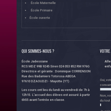
École Maternelle
École Primaire
École ouverte
QUI SOMMES-NOUS ?
VOTRE 
École Jadessiane
All
RCS MDZ 99B 9245 Siren 024 053 852 RM 976G
enfa
Directrice et gérante : Dominique CORRENSON
Rue des Badamiers Totorosa ABEGA
Oui, vo
97610 DZAOUDZI - Mayotte (YT)
convai
Les cours ont lieu du lundi au vendredi de 7h à
12h15. L’accueil des élèves est assuré à partir
Non, vo
6h55 avant l’entrée en classe.
du tout